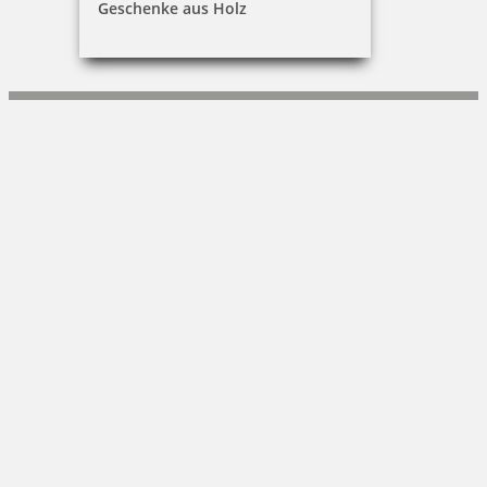
Geschenke aus Holz
Stefan Kisch
Nostadtstraße 6|55411 Bingen
+49 (0)6124-723790