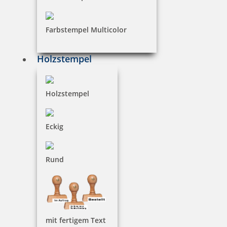
Farbstempel Multicolor
4 Artikel in der Kategorie
Holzstempel
Holzstempel
trodat magnetischer Whiteboard Schwamm blau
Eckig
Rund
2,42 €
zzgl. 19 % Mwst.
inkl. 10 % Rabatt
0,27 €
Bestellen
mit fertigem Text