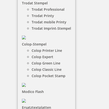
Trodat Stempel
Trodat Professional
Trodat Printy
Whiteboard-Schwamm
Trodat mobile Printy
Trodat Imprint-Stempel
Der magnetische Whitboard-Schwamm von Trodat
ist bestens geeignet für das Büro, Schule und Ihr
Colop-Stempel
Eigenheim. Ob Konferenzräume, Klassenzimmer
Colop Printer Line
oder auch zu Hause – der praktische
Löschschwamm sorgt für fröhliche Farbakzente am
Colop Expert
Arbeitsplatz, wie im schulischen und privaten
Colop Green Line
Umfeld.
Colop Classic Line
Colop Pocket Stamp
NACH WUNSCHSTEMPEL FILTERN
Modico Flash
€-
↑
Ersatztextplatten
€+
↓