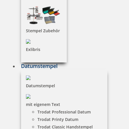
Stempel Zubehör
trodat magnetischer Whiteboard Schwamm gelb
Exlibris
Datumstempel
2,42 €
Datumstempel
zzgl. 19 % Mwst.
inkl. 10 % Rabatt
0,27 €
Bestellen
mit eigenem Text
Trodat Professional Datum
Trodat Printy Datum
Trodat Classic Handstempel