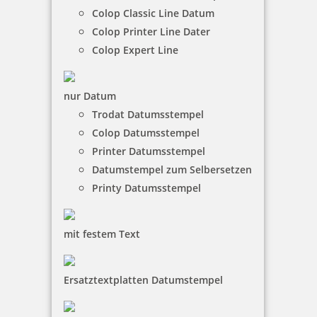
Colop Classic Line Datum
Colop Printer Line Dater
trodat magnetischer Whiteboard Schwamm grün
Colop Expert Line
nur Datum
2,42 €
Trodat Datumsstempel
Colop Datumsstempel
zzgl. 19 % Mwst.
Printer Datumsstempel
inkl. 10 % Rabatt
0,27 €
Datumstempel zum Selbersetzen
Bestellen
Printy Datumsstempel
mit festem Text
Ersatztextplatten Datumstempel
trodat magnetischer Whiteboard Schwamm rot