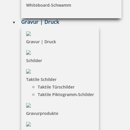
Whiteboard-Schwamm
Datenschutz
AGB
Gravur | Druck
Widerruf
Barrierefreiheit
Gravur | Druck
Vertrag widerrufen
Schilder
KUNDENBEREICH
Taktile Schilder
Mein Konto
Taktile Türschilder
Warenkorb
Taktile Piktogramm-Schilder
Kundenservice
Gravurprodukte
KONTAKT
büroPARTNERteam GmbH