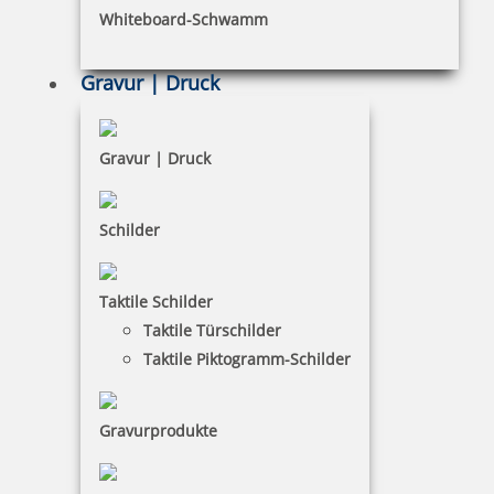
Whiteboard-Schwamm
Datenschutz
AGB
Gravur | Druck
Widerruf
Barrierefreiheit
Gravur | Druck
Vertrag widerrufen
Schilder
KUNDENBEREICH
Taktile Schilder
Mein Konto
Taktile Türschilder
Warenkorb
Taktile Piktogramm-Schilder
Kundenservice
Gravurprodukte
KONTAKT
büroPARTNERteam GmbH