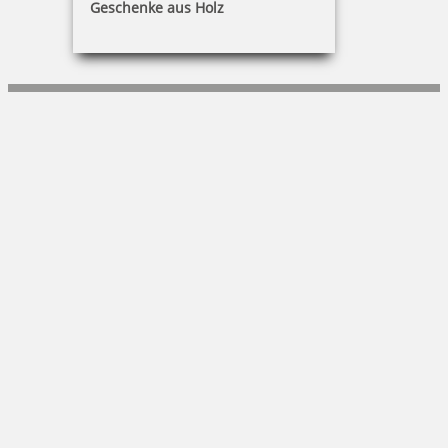
Geschenke aus Holz
Stefan Kisch
Nostadtstraße 6|55411 Bingen
+49 (0)6124-723790