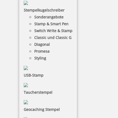
49,09 €
Stempelkugelschreiber
Sonderangebote
zzgl. 19 % Mwst.
inkl. 10 % Rabatt
5,45 €
Stamp & Smart Pen
Jetzt gestalten
Switch Write & Stamp
Classic und Classic G
Diagonal
Promesa
Styling
Colop Expert Line 3700 Textstempel 79x34 mm
USB-Stamp
Taucherstempel
52,45 €
Geocaching Stempel
zzgl. 19 % Mwst.
inkl. 10 % Rabatt
5,83 €