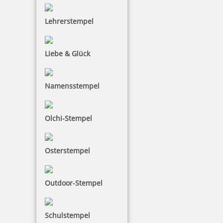
Colop Expert Line hat ein eingebautes Stempelkissen.
Trotz ihrem stabilen Metallgehäuse liegt sie sehr gut
Lehrerstempel
in der Hand.
Liebe & Glück
Namensstempel
Olchi-Stempel
Osterstempel
Outdoor-Stempel
Schulstempel