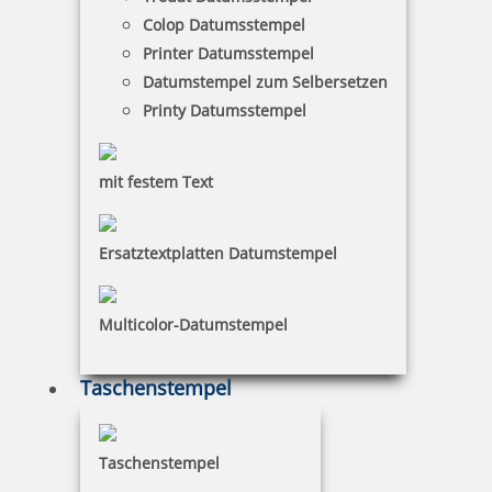
Colop Expert Line 3300 Textstempel 45x30 mm
Colop Datumsstempel
Printer Datumsstempel
Datumstempel zum Selbersetzen
Printy Datumsstempel
42,73 €
zzgl. 19 % Mwst.
mit festem Text
inkl. 10 % Rabatt
4,75 €
Jetzt gestalten
Ersatztextplatten Datumstempel
Multicolor-Datumstempel
Taschenstempel
Colop Expert Line 3600 Textstempel 58x37 mm
Taschenstempel