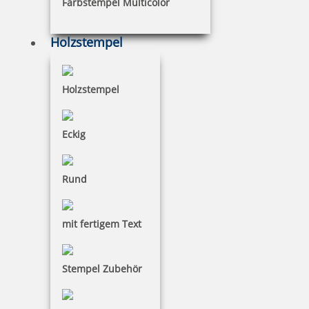
Farbstempel Multicolor
7 Artikel in der Kategorie
Holzstempel
Holzstempel
Colop Expert Line 3100 Textstempel 41x24 mm
Eckig
Rund
37,51 €
mit fertigem Text
zzgl. 19 % Mwst.
inkl. 10 % Rabatt
4,17 €
Jetzt gestalten
Stempel Zubehör