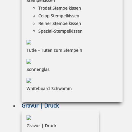
Stempelkissen
Trodat Stempelkissen
FAQ
Colop Stempelkissen
Versandinformationen
Reiner Stempelkissen
Spezial-Stempelkissen
Zahlungsbedingungen
Bestellhinweise
Tütle – Tüten zum Stempeln
Dateiformate
INFORMATIONEN
Sonnenglas
Impressum
Whiteboard-Schwamm
Datenschutz
AGB
Gravur | Druck
Widerruf
Barrierefreiheit
Gravur | Druck