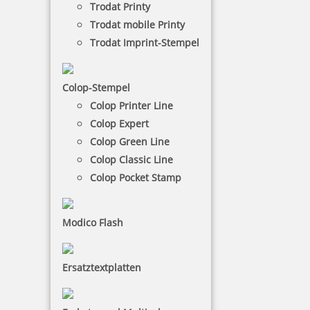
Trodat Printy
Trodat mobile Printy
Trodat Imprint-Stempel
Colop Expert
Colop-Stempel
Die Colop Expert Line besteht zu 80 % aus einem
Colop Printer Line
Metallgehäuse und ist daher sehr stabil und
Colop Expert
langlebig. Durch dieses Gestell hält er selbst den
Colop Green Line
härtesten Bedingungen stand, zum Beispiel einen
Colop Classic Line
Dauereinsatz in Poststellen und Materiallagern.
Colop Pocket Stamp
NACH WUNSCHSTEMPEL FILTERN
Modico Flash
€-
↑
Ersatztextplatten
€+
↓