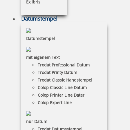
Exlibris
Datumstempel
Colop Expert Line 3400 Textstempel 58x27 mm
Datumstempel
mit eigenem Text
49,09 €
Trodat Professional Datum
Trodat Printy Datum
zzgl. 19 % Mwst.
inkl. 10 % Rabatt
5,45 €
Trodat Classic Handstempel
Jetzt gestalten
Colop Classic Line Datum
Colop Printer Line Dater
Colop Expert Line
nur Datum
Trodat Datumsstempel