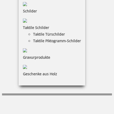
Vertrag widerrufen
Schilder
KUNDENBEREICH
Taktile Schilder
Mein Konto
Taktile Türschilder
Warenkorb
Taktile Piktogramm-Schilder
Kundenservice
Gravurprodukte
KONTAKT
büroPARTNERteam GmbH
Geschenke aus Holz
Stefan Kisch
Nostadtstraße 6|55411 Bingen
+49 (0)6124-723790