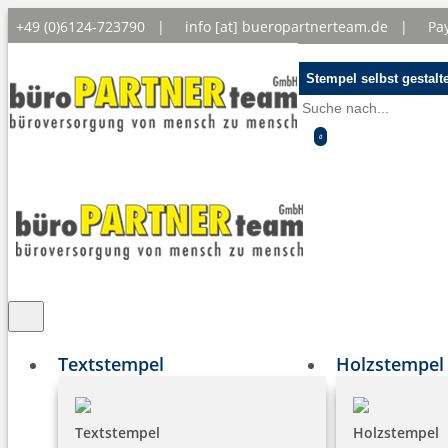
+49 (0)6124-723790 |
info [at] bueropartnerteam.de
|
Pa
Stempel selbst gestalt
0
Textstempel
Holzstempel
Textstempel
Holzstempel