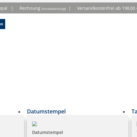
ypal |
Rechnung
|
Versandkostenfrei ab 198,0
(bonitätsabhängig)
en
Datumstempel
T
Datumstempel