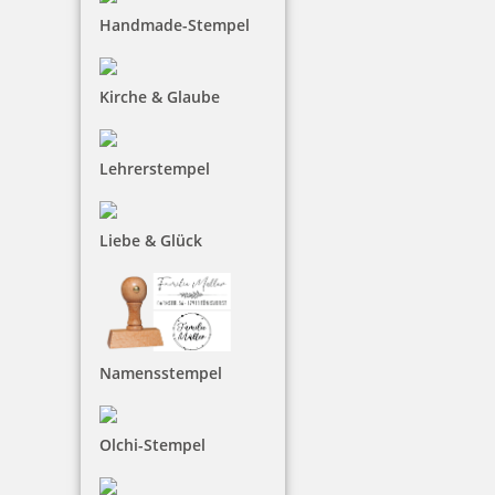
Handmade-Stempel
In unserem Shop stehen Ihnen grundsätzlich die
folgenden Zahlungsarten zur Verfügung:
Kirche & Glaube
PayPal Express
Im Bestellprozess werden Sie auf die Webseite des
Online-Anbieters PayPal weitergeleitet. Um den
Lehrerstempel
Rechnungsbetrag über PayPal bezahlen zu können,
müssen Sie dort registriert sein bzw. sich erst
registrieren, mit Ihren Zugangsdaten legitimieren und
Liebe & Glück
die Zahlungsanweisung an uns bestätigen. Nach Abgabe
der Bestellung im Shop fordern wir PayPal zur Einleitung
der Zahlungstransaktion auf. Weitere Hinweise erhalten
Sie beim Bestellvorgang.
Namensstempel
Rechnung
Die Zahlung per Rechnung ist bis max. 1000 Euro
Bestellwert möglich, Bonität vorausgesetzt. Es gilt ein
Olchi-Stempel
Zahlungsziel von 14 Tagen ohne Abzug. Bitte beachten
Sie, dass wir bei der Zahlung auf Rechnung eine