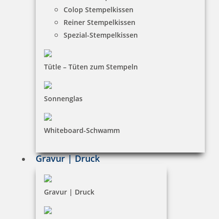
Colop Stempelkissen
Reiner Stempelkissen
Spezial-Stempelkissen
trodat edy Fee Märchenstempel
Tütle – Tüten zum Stempeln
Sonnenglas
7,83 €
zzgl. 19 % Mwst.
Whiteboard-Schwamm
inkl. 10 % Rabatt
0,87 €
Bestellen
Gravur | Druck
Gravur | Druck