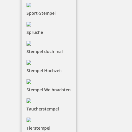
7,83 €
Sport-Stempel
zzgl. 19 % Mwst.
inkl. 10 % Rabatt
0,87 €
Sprüche
Bestellen
Stempel doch mal
Stempel Hochzeit
trodat edy T-Rex Dinosaurier Stempel
Stempel Weihnachten
Taucherstempel
7,83 €
Tierstempel
zzgl. 19 % Mwst.