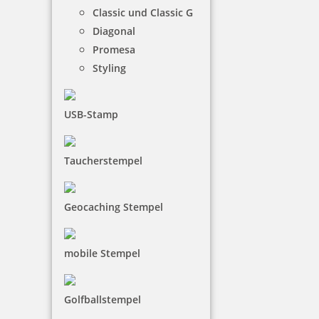
Classic und Classic G
Diagonal
7,83 €
Promesa
Styling
zzgl. 19 % Mwst.
inkl. 10 % Rabatt
0,87 €
Bestellen
USB-Stamp
Taucherstempel
Geocaching Stempel
trodat edy FIX - Motivationsstempel Sehr schön! - Printy 4922
mobile Stempel
7,83 €
Golfballstempel