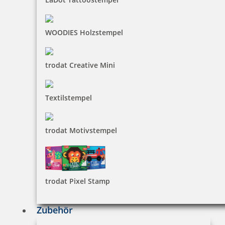
7,83 €
WOODIES Holzstempel
zzgl. 19 % Mwst.
inkl. 10 % Rabatt
0,87 €
Bestellen
trodat Creative Mini
Textilstempel
trodat Motivstempel
trodat edy Schmetterling Märchenstempel
trodat Pixel Stamp
7,83 €
Zubehör
zzgl. 19 % Mwst.