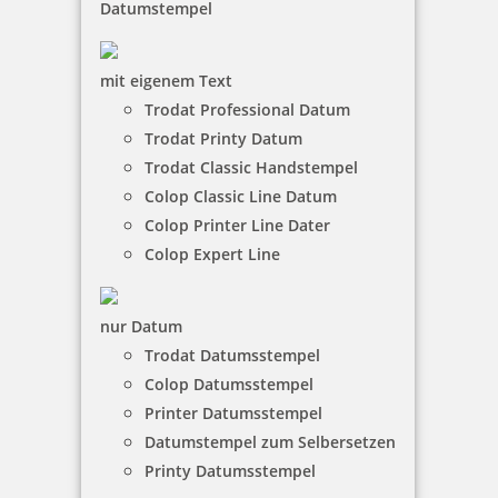
Datumstempel
mit eigenem Text
Trodat Professional Datum
trodat edy FIX - Motivationsstempel Lass dich nicht hängen
Trodat Printy Datum
Trodat Classic Handstempel
Colop Classic Line Datum
Colop Printer Line Dater
Colop Expert Line
7,75 €
zzgl. 19 % Mwst.
nur Datum
inkl. 10 % Rabatt
0,86 €
Trodat Datumsstempel
Bestellen
Colop Datumsstempel
Printer Datumsstempel
Datumstempel zum Selbersetzen
Printy Datumsstempel