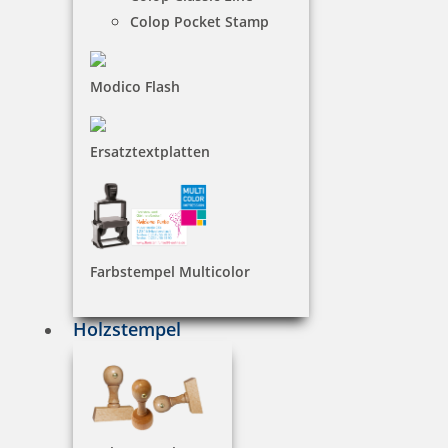
Colop Pocket Stamp
€-
↑
€+
↓
Modico Flash
108 Artikel in der Kategorie
Ersatztextplatten
Farbstempel Multicolor
trodat edy FIX - Motivstempel Außergewöhnlich - Printy 4922
Holzstempel
7,83 €