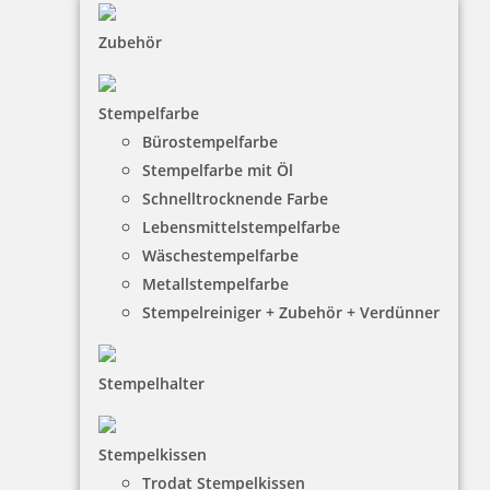
inkl. 10 % Rabatt
0,87 €
Bestellen
Zubehör
Stempelfarbe
Bürostempelfarbe
Stempelfarbe mit Öl
Schnelltrocknende Farbe
trodat edy Prinzessin Märchenstempel
Lebensmittelstempelfarbe
Wäschestempelfarbe
Metallstempelfarbe
Stempelreiniger + Zubehör + Verdünner
7,83 €
zzgl. 19 % Mwst.
Stempelhalter
inkl. 10 % Rabatt
0,87 €
Bestellen
Stempelkissen
Trodat Stempelkissen