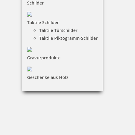
trodat edy Einhorn Märchenstempel
Schilder
Taktile Schilder
Taktile Türschilder
7,11 €
Taktile Piktogramm-Schilder
zzgl. 19 % Mwst.
inkl. 10 % Rabatt
0,79 €
Gravurprodukte
Bestellen
Geschenke aus Holz
trodat edy FIX Blume Motivstempel