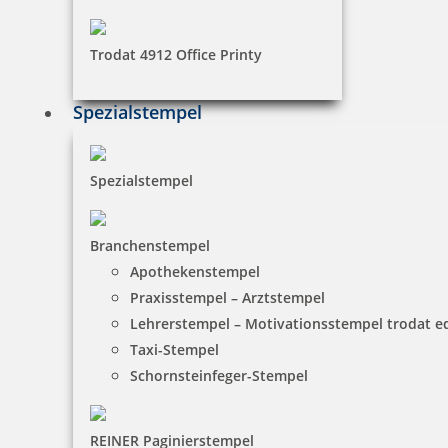
Trodat 4912 Office Printy
trodat edy Plesiosaurus Dinosaurier Stempel
Spezialstempel
Spezialstempel
7,83 €
Branchenstempel
zzgl. 19 % Mwst.
Apothekenstempel
inkl. 10 % Rabatt
0,87 €
Praxisstempel – Arztstempel
Bestellen
Lehrerstempel – Motivationsstempel trodat 
Taxi-Stempel
Schornsteinfeger-Stempel
REINER Paginierstempel