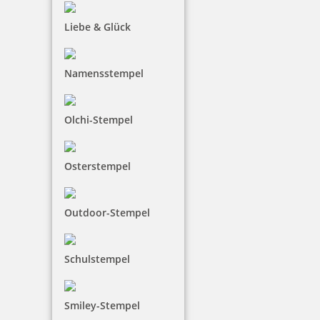
trodat edy FIX - Motivationsstempel Weiter so - Printy 4922
Liebe & Glück
Namensstempel
7,83 €
Olchi-Stempel
zzgl. 19 % Mwst.
inkl. 10 % Rabatt
0,87 €
Bestellen
Osterstempel
Outdoor-Stempel
Schulstempel
trodat edy Triceratops Dinosaurier Stempel
Smiley-Stempel