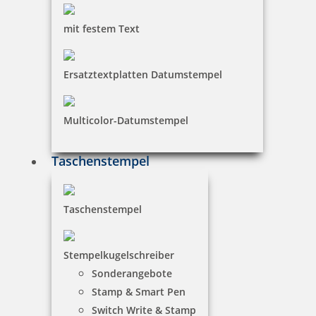
trodat edy FIX - Motivationsstempel Fleissig - Printy 4922
mit festem Text
Ersatztextplatten Datumstempel
7,83 €
Multicolor-Datumstempel
zzgl. 19 % Mwst.
inkl. 10 % Rabatt
0,87 €
Taschenstempel
Bestellen
Taschenstempel
Stempelkugelschreiber
Sonderangebote
trodat edy FIX - Motivationsstempel Prima - Printy 4922
Stamp & Smart Pen
Switch Write & Stamp