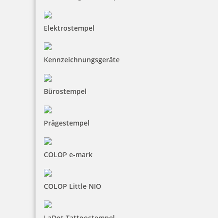
trodat edy Brontosaurus Dinosaurier Stempel
Elektrostempel
7,83 €
Kennzeichnungsgeräte
zzgl. 19 % Mwst.
Bürostempel
inkl. 10 % Rabatt
0,87 €
Bestellen
Prägestempel
COLOP e-mark
trodat edy Stern Märchenstempel
COLOP Little NIO
LaDot Tattoostempel