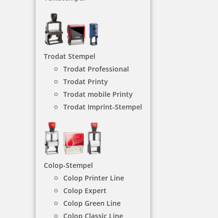
behördlichen oder dienstlichen Tätigkeit bestellen und/oder
verwenden. Verbraucher im Sinne von §13 BGB sind von der
Nutzung der angebotenen Leistung ausgeschlossen.
Trodat Stempel
Trodat Professional
Trodat Printy
Lehrerstempel –
Trodat mobile Printy
Trodat Imprint-Stempel
Motivationsstempel
trodat edy®
Wählen Sie Ihren Motivationsstempel einfach aus
Colop-Stempel
der großen Anzahl von Motiven.
Colop Printer Line
Colop Expert
Colop Green Line
NACH WUNSCHSTEMPEL FILTERN
Colop Classic Line