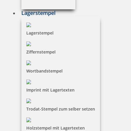
inkl. 10 % Rabatt
0,87 €
Bestellen
Lagerstempel
Lagerstempel
Ziffernstempel
trodat edy Stegosaurus Dinosaurier Stempel
Wortbandstempel
7,83 €
Imprint mit Lagertexten
zzgl. 19 % Mwst.
inkl. 10 % Rabatt
0,87 €
Trodat-Stempel zum selber setzen
Bestellen
Holzstempel mit Lagertexten