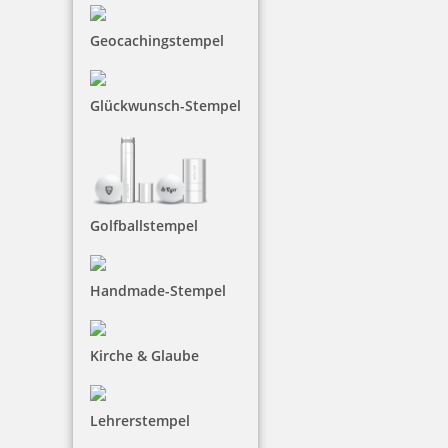
Geocachingstempel
Glückwunsch-Stempel
trodat edy FIX - Motivationsstempel Spitze! - Printy 4922
7,83 €
Golfballstempel
zzgl. 19 % Mwst.
inkl. 10 % Rabatt
0,87 €
Handmade-Stempel
Bestellen
Kirche & Glaube
Lehrerstempel