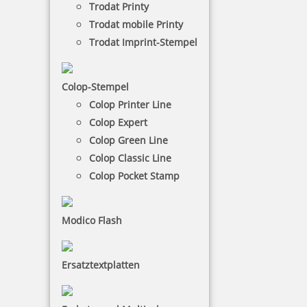
Trodat Printy
Trodat mobile Printy
Trodat Imprint-Stempel
Metallstempelfarbe
Colop-Stempel
Diese Stempelfarben sind sehr gut geeignet für
Colop Printer Line
Bereiche der Industrie.
Colop Expert
Colop Green Line
NACH WUNSCHSTEMPEL FILTERN
Colop Classic Line
Colop Pocket Stamp
€-
↑
Modico Flash
€+
↓
Ersatztextplatten
7 Artikel in der Kategorie