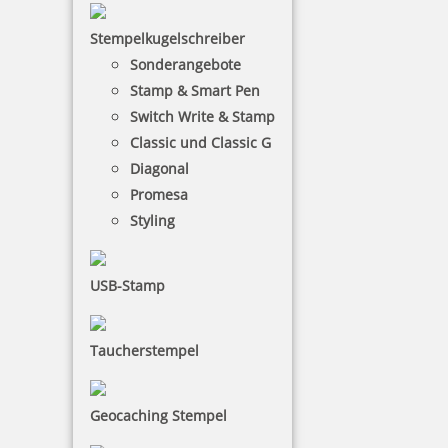
zzgl. 19 % Mwst.
inkl. 10 % Rabatt
1,08 €
Stempelkugelschreiber
Bestellen
Sonderangebote
Stamp & Smart Pen
Switch Write & Stamp
Classic und Classic G
Diagonal
Promesa
Metallstempelfarbe 8081 P 50 ml
Styling
USB-Stamp
9,87 €
Taucherstempel
zzgl. 19 % Mwst.
inkl. 10 % Rabatt
1,10 €
Bestellen
Geocaching Stempel