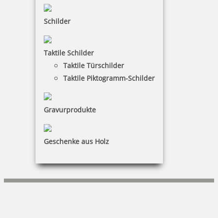
Vertrag widerrufen
Schilder
KUNDENBEREICH
Taktile Schilder
Mein Konto
Taktile Türschilder
Warenkorb
Taktile Piktogramm-Schilder
Kundenservice
Gravurprodukte
KONTAKT
büroPARTNERteam GmbH
Geschenke aus Holz
Stefan Kisch
Nostadtstraße 6|55411 Bingen
+49 (0)6124-723790