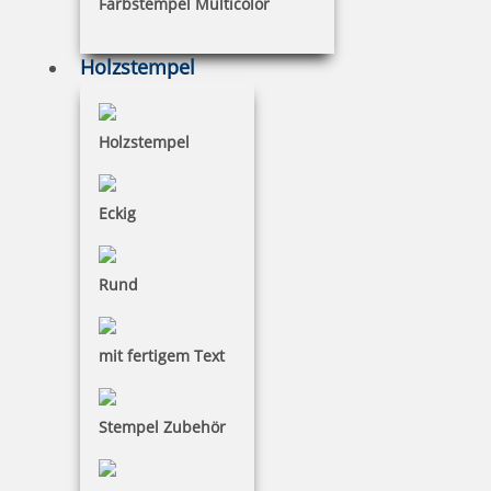
Farbstempel Multicolor
Holzstempel
Metallstempelfarbe 8080 P 250 ml Schwarz
Holzstempel
Eckig
25,56 €
Rund
zzgl. 19 % Mwst.
inkl. 10 % Rabatt
2,84 €
Bestellen
mit fertigem Text
Stempel Zubehör