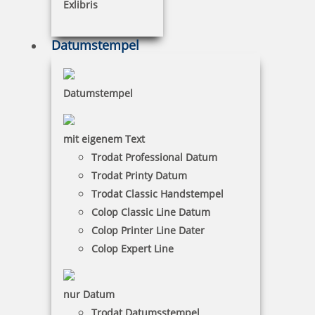
Exlibris
Kupietz Metallstempelfarbe BA 4710 50 ml
Datumstempel
9,12 €
Datumstempel
zzgl. 19 % Mwst.
mit eigenem Text
inkl. 10 % Rabatt
1,01 €
Trodat Professional Datum
Bestellen
Trodat Printy Datum
Trodat Classic Handstempel
Colop Classic Line Datum
Colop Printer Line Dater
Colop Expert Line
Metallstempelfarbe 8080 P 1 Liter Schwarz
nur Datum
Trodat Datumsstempel