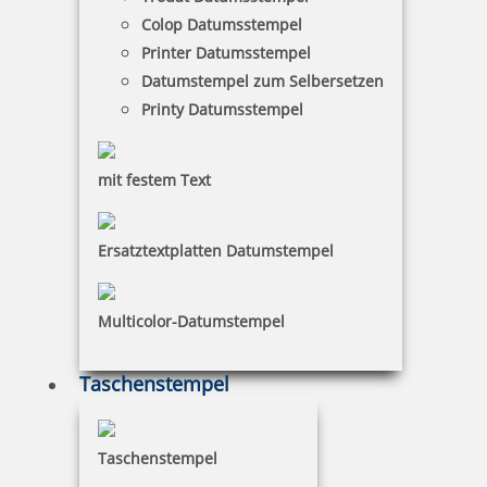
Colop Datumsstempel
75,40 €
Printer Datumsstempel
Datumstempel zum Selbersetzen
zzgl. 19 % Mwst.
Printy Datumsstempel
inkl. 10 % Rabatt
8,38 €
Bestellen
mit festem Text
Ersatztextplatten Datumstempel
Metallstempelfarbe 8080 P 50 ml verschiedene Farben
Multicolor-Datumstempel
Taschenstempel
9,68 €
Taschenstempel