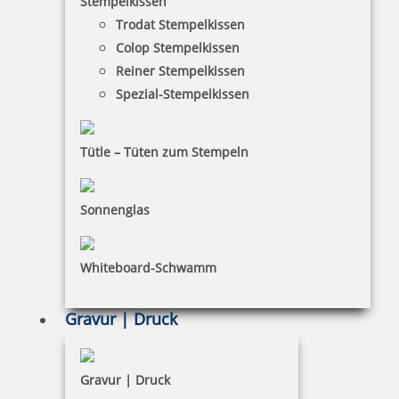
Stempelkissen
Trodat Stempelkissen
FAQ
Colop Stempelkissen
Versandinformationen
Reiner Stempelkissen
Spezial-Stempelkissen
Zahlungsbedingungen
Bestellhinweise
Tütle – Tüten zum Stempeln
Dateiformate
INFORMATIONEN
Sonnenglas
Impressum
Whiteboard-Schwamm
Datenschutz
AGB
Gravur | Druck
Widerruf
Barrierefreiheit
Gravur | Druck