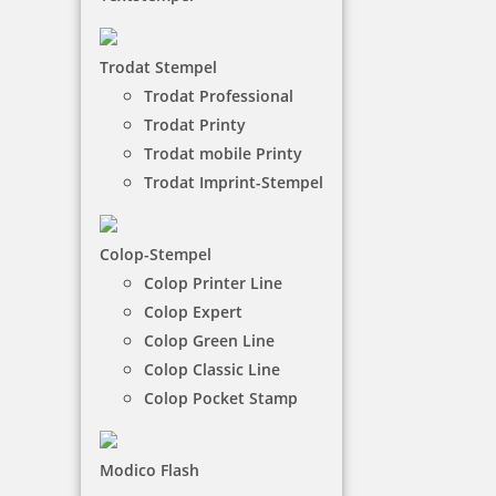
Anbieterin angebotenen Leistungen zum Zwecke ihrer selbständigen
beruflichen oder gewerblichen Tätigkeit oder im Rahmen ihrer
behördlichen oder dienstlichen Tätigkeit bestellen und/oder
Trodat Stempel
verwenden. Verbraucher im Sinne von §13 BGB sind von der
Nutzung der angebotenen Leistung ausgeschlossen.
Trodat Professional
Trodat Printy
Versand
Trodat mobile Printy
Trodat Imprint-Stempel
Versandkosten innerhalb Deutschland 6,90 € (Netto)
Colop-Stempel
Colop Printer Line
Colop Expert
Colop Green Line
Colop Classic Line
Colop Pocket Stamp
Modico Flash