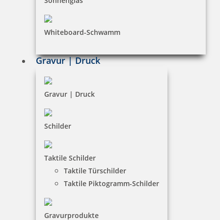
Sonnenglas
Impressum
Whiteboard-Schwamm
Datenschutz
AGB
Gravur | Druck
Widerruf
Barrierefreiheit
Gravur | Druck
Vertrag widerrufen
Schilder
KUNDENBEREICH
Taktile Schilder
Mein Konto
Taktile Türschilder
Warenkorb
Taktile Piktogramm-Schilder
Kundenservice
Gravurprodukte
KONTAKT