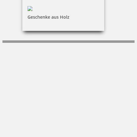
büroPARTNERteam GmbH
Geschenke aus Holz
Stefan Kisch
Nostadtstraße 6|55411 Bingen
+49 (0)6124-723790