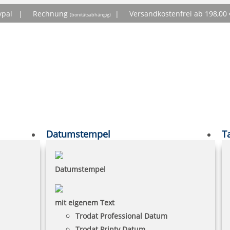
ypal |
Rechnung
|
Versandkostenfrei ab 198,0
(bonitätsabhängig)
Datumstempel
T
Datumstempel
mit eigenem Text
Trodat Professional Datum
Trodat Printy Datum