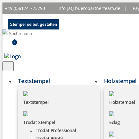
+49 (0)6124-723790 |
info [at] bueropartnerteam.de
|
Pa
Stempel selbst gestalten
0
Textstempel
Holzstempel
Textstempel
Holzstempel
Trodat Stempel
Eckig
Trodat Professional
Trodat Printy