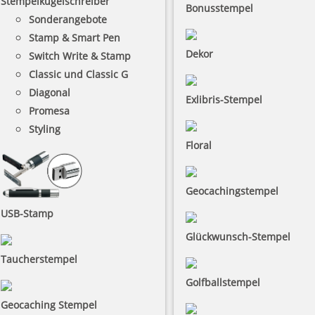
Stempelkugelschreiber
Bonusstempel
Sonderangebote
Stamp & Smart Pen
Dekor
Switch Write & Stamp
Classic und Classic G
Diagonal
Exlibris-Stempel
Promesa
Styling
Floral
Geocachingstempel
USB-Stamp
Glückwunsch-Stempel
Taucherstempel
Golfballstempel
Geocaching Stempel