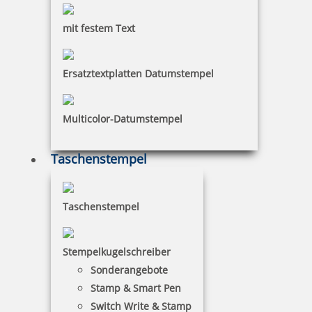
mit festem Text
2,61 €
Ersatztextplatten Datumstempel
zzgl. 19 % Mwst.
inkl. 10 % Rabatt
0,29 €
Bestellen
Multicolor-Datumstempel
Taschenstempel
Taschenstempel
Trodat 9051M Stempelkissen Metalldeckel 90 x 50 mm
Stempelkugelschreiber
Sonderangebote
3,90 €
Stamp & Smart Pen
Switch Write & Stamp