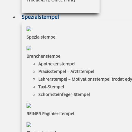
Trodat Austauschkissen 6/4926 (Trodat 4926, 4726)
Spezialstempel
Spezialstempel
4,76 €
zzgl. 19 % Mwst.
Branchenstempel
inkl. 10 % Rabatt
0,53 €
Apothekenstempel
Bestellen
Praxisstempel – Arztstempel
Lehrerstempel – Motivationsstempel trodat ed
Taxi-Stempel
Schornsteinfeger-Stempel
Trodat Austauschkissen 6/4927 (Trodat 4927, 4927typo, 4727,
REINER Paginierstempel
4957, 4757)