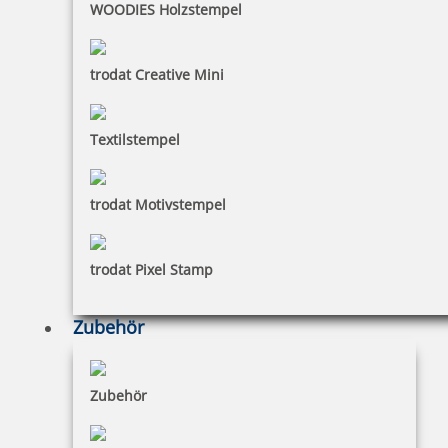
WOODIES Holzstempel
inkl. 10 % Rabatt
0,45 €
Bestellen
trodat Creative Mini
Textilstempel
Trodat Austauschkissen 6/4929 (Trodat 4929, 4729)
trodat Motivstempel
trodat Pixel Stamp
3,82 €
Zubehör
zzgl. 19 % Mwst.
inkl. 10 % Rabatt
0,42 €
Bestellen
Zubehör