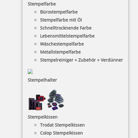
Stempelfarbe
Bürostempelfarbe
Stempelfarbe mit Öl
Schnelltrocknende Farbe
Trodat Austauschkissen 6/4931 (Trodat 4931, 4731)
Lebensmittelstempelfarbe
Wäschestempelfarbe
Metallstempelfarbe
Stempelreiniger + Zubehör + Verdünner
4,50 €
Stempelhalter
zzgl. 19 % Mwst.
inkl. 10 % Rabatt
0,50 €
Bestellen
Stempelkissen
Trodat Stempelkissen
Colop Stempelkissen