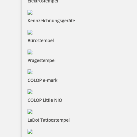
Elektrostempel
4,19 €
Kennzeichnungsgeräte
zzgl. 19 % Mwst.
inkl. 10 % Rabatt
0,47 €
Bestellen
Bürostempel
Prägestempel
COLOP e-mark
Trodat Austauschkissen 6/4928 (Trodat 4928, 4928typo, 4958)
COLOP Little NIO
LaDot Tattoostempel
4,01 €
zzgl. 19 % Mwst.