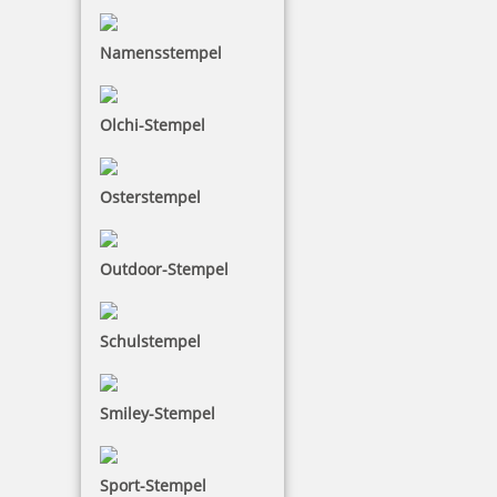
14,60 €
Namensstempel
zzgl. 19 % Mwst.
Olchi-Stempel
inkl. 10 % Rabatt
1,62 €
Bestellen
Osterstempel
Outdoor-Stempel
Trodat Austauschkissen 6/4923 (Trodat 4923, 4930)
Schulstempel
Smiley-Stempel
4,01 €
Sport-Stempel