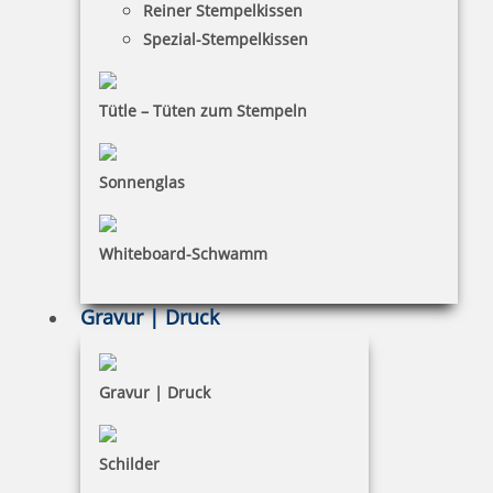
Reiner Stempelkissen
Trodat Austauschkissen 6/4933 (Trodat 4933)
Spezial-Stempelkissen
Tütle – Tüten zum Stempeln
3,02 €
Sonnenglas
zzgl. 19 % Mwst.
inkl. 10 % Rabatt
0,34 €
Bestellen
Whiteboard-Schwamm
Gravur | Druck
Gravur | Druck
Trodat Austauschkissen 6/50 (Professional 5200,5030,5430,
5430/L,5431,5546,5436)
Schilder