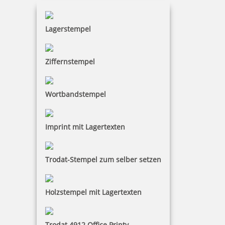
Lagerstempel
Trodat Austauschkissen 6/4925 (Trodat 4925)
Ziffernstempel
Wortbandstempel
4,09 €
Imprint mit Lagertexten
zzgl. 19 % Mwst.
inkl. 10 % Rabatt
0,45 €
Bestellen
Trodat-Stempel zum selber setzen
Holzstempel mit Lagertexten
Trodat 4912 Office Printy