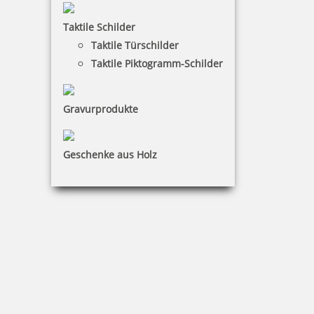
3,82 €
Taktile Schilder
Taktile Türschilder
zzgl. 19 % Mwst.
Taktile Piktogramm-Schilder
inkl. 10 % Rabatt
0,42 €
Bestellen
Gravurprodukte
Geschenke aus Holz
Trodat Austauschkissen 6/511 (Trodat 5211, 54110, 54510)
6,96 €
zzgl. 19 % Mwst.